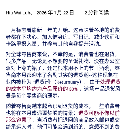
Hiu Wai Loh
、
2026 年 1 月 22 日
2
分钟阅读
一月标志着崭新一年的开始。这意味着各地的消费
者都在下决心、加入健身房、写日记、减少饮酒和
卡路里摄入量，并参与其他自我提升活动。
对全球零售商来说，不幸的是，消费者也在退货。
很多产品。无论是不想要的圣诞礼物、没在办公室
派对上穿的裙子，还是根本用不上的节日酒碗，零
售商本月都迎来了名副其实的退货潮--这种现象在
业内被称为 "退货潮"（Returnuary）。由于
处理退货
的成本平均约为产品原价的 30%
，这场产品退货风
暴是每个零售商的噩梦。
随着零售商越来越意识到退货的成本，一些消费者
也将在本月遭遇噩梦般的情景：
退货可能不像以前
那么容易了
。当消费者把退回的商品放入邮包或交
给承运人时，他们可能会遇到新的、意想不到的费