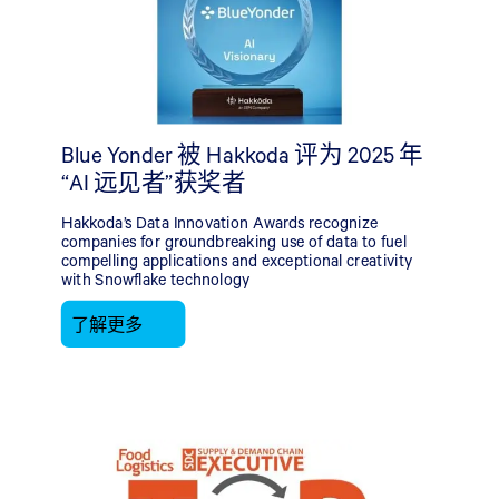
Blue Yonder 被 Hakkoda 评为 2025 年
“AI 远见者”获奖者
Hakkoda’s Data Innovation Awards recognize
companies for groundbreaking use of data to fuel
compelling applications and exceptional creativity
with Snowflake technology
了解更多