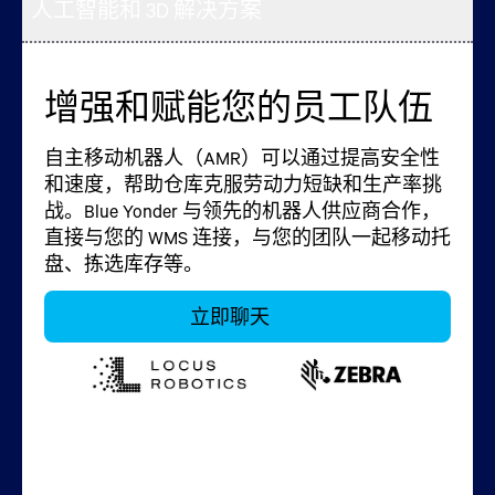
人工智能和 3D 解决方案
增强和赋能您的员工队伍
利用实时洞察力自动进行
利用最新的移动解决方案
利用 AI 和 3D 技术重新构
设备监控和跟踪
提高效率
想设施的可见性和控制
自主移动机器人（AMR）可以通过提高安全性
和速度，帮助仓库克服劳动力短缺和生产率挑
实时监控并掌控您的仓库或堆场空间，并运用
运行各种移动解决方案，使您的团队能够定位
更直观地了解您的设施，并通过人工智能生成
战。Blue Yonder 与领先的机器人供应商合作，
沉浸式技术更直观地可视化库存，增强责任感
库存、完成优先订单并进行准确的周期清点。
的三维数字孪生业务系统增强您的运营流程和
直接与您的 WMS 连接，与您的团队一起移动托
和优化日常运营与决策。射频识别技术可从码
坚固耐用的扫描仪可在多种环境下工作，而语
效率。跟踪您的物流，通过预测建模最大限度
盘、拣选库存等。
头门到仓库货架全程自动感应并追踪库存，从
音解决方案可实现免提拣选。此外，考勤钟和
地减少错误，并为您的员工提供全面的概览，
而提高整个供应链过程中的准确性。
便携式标签打印机可确保工作流程顺利进行。
而无需亲临现场。
立即聊天
立即聊天
立即聊天
立即聊天