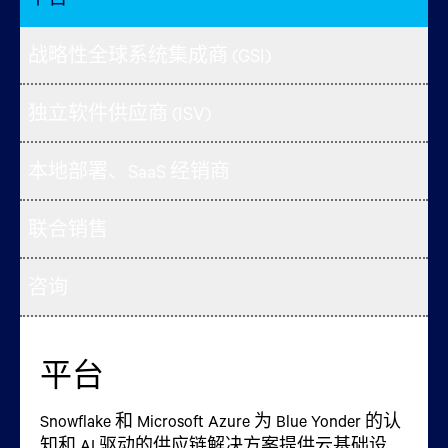
战略性全球系统集成商 (GSI)
独立软件供应商 (ISV)
本地部署、SaaS 经销商
联合销售
咨询
平台
战略性全球系统集成商
独立软件供应商 (ISV)
本地部署、SaaS 经销商
联合销售
咨询
(GSI)
Snowflake
我们的生态系统包括独立软件供应商 (ISV)，他
经销商合作伙伴让 Blue Yonder 的 AI 驱动供应链
合作销售伙伴是与 Blue Yonder 携手合作的战略
我们的咨询合作伙伴专注于认知和 AI 技术，指
和
Microsoft Azure
为 Blue Yonder 的认
知和 AI 驱动的供应链解决方案提供云基础设
们增强了 Blue Yonder AI 驱动供应链解决方案的
解决方案更易获取。他们具备交付我们产品和
盟友，旨在通过销售周期为您带来最大价值。
导您的供应链数字化转型。这些专家提供助力