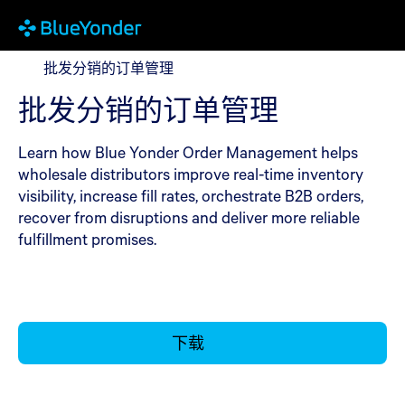
批发分销的订单管理
批发分销的订单管理
批发分销的订单管理
Learn how Blue Yonder Order Management helps
wholesale distributors improve real-time inventory
visibility, increase fill rates, orchestrate B2B orders,
recover from disruptions and deliver more reliable
fulfillment promises.
下载