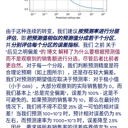
由于这种连续的转变，我们建议
按预测率进行分层
评估
，即
把预测值相似的预测值分成若干个分区
，
并
分别评估每个分区的误差指标
。我们 之前 关于
"后见之明偏差
"的 博文 解释了为什么要根据预测值
而不是观察到的销售额进行分选，尽管后者比前者
更自然。
对于每一个分段，我们判断预测精度是符
合理论预期（如上图所示），还是存在较大偏差。
我们对预测的期望值应取决于预测率：对于极小值
（小于 0.69），大部分观察到的实际销售额为 0，而
我们基本上 "总是完全偏离"，误差为 100% - 这是不
可避免的。如果预测的销售率为 10，那么在最好的
情况下，我们将不得不忍受 25% 这一可怕的相对误
差！当我们预测 100=10^2 时，预计相对误差仍为 8%
左右，而预测速率为 1'000=10^3 时，误差降至 2.5%
。因此，要求将所有销售率的误差临界值定为 10%