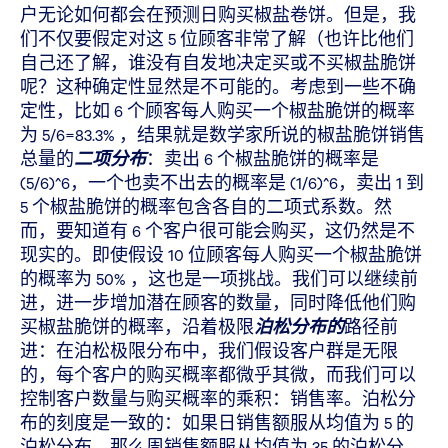
户无论如何都会在预测日购买椒盐卷饼。但是，我
们不仅要假定对这 5 位顾客非常了解（也许比他们
自己还了解，谁没有自发地决定买或不买椒盐脆饼
呢？这种确定性显然是不可能的。考虑到一些不确
定性，比如 6 个顾客每人购买一个椒盐脆饼的概率
为 5/6=83.3% ，结果就是数学家所说的椒盐脆饼销售
总量的
二项分布
：卖出 6 个椒盐脆饼的概率是
(5/6)^6，一个也卖不出去的概率是 (1/6)^6，卖出 1 到
5 个椒盐脆饼的概率包含各自的二项式系数。然
而，要知道有 6 个客户很可能会购买，这仍然是不
现实的。即使假设 10 位顾客每人购买一个椒盐脆饼
的概率为 50% ，这也是一项挑战。我们可以继续前
进，进一步增加潜在顾客的数量，同时降低他们购
买椒盐脆饼的概率，沿着极限
泊松分布的
路径前
进：在泊松极限分布中，我们假设客户群是无限
的，每个客户的购买概率都微乎其微，而我们可以
控制客户数量与购买概率的乘积：销售率。泊松分
布的刻度是一致的：如果日销售额服从均值为 5 的
泊松分布，那么周销售额服从均值为 35 的泊松分