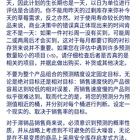
天，因此计划的生长期也是一天，以日为单位进行
评估是合适的。你不能用昨天的过剩库存来弥补今
天的草莓需求，反之亦然。对于使用寿命较长的物
品来说，商业决策中的错误真正体现出来的时间肯
定不是一天：如果一件衬衫周一没有买到，可能周
二或两周后才会买到，这对于每月都要订购的衬衫
存货来说并不重要。如果您在评估中遇到许多预测
数量较小的项目 (<5)，请仔细检查后者是否真的是
相关的项目，并据此做出购买、补货或其他决定。
不要为整个产品组合的预测精度设定固定目标，无
论是绝对目标还是相对目标：销售速度快的产品很
容易达到较低的相对误差，而销售速度慢的产品则
似乎很难达到。取而代之的是，将您的预测分为预
测值相近的桶，并分别对每个桶进行判断。设定一
个现实的、取决于销售率的目标。
对于滞销品销售商来说，必须意识到预测的概率性
质，并从战略上考虑到不可避免的巨大噪音，无论
是在不易变质的商品上采用安全库存启发式方法，