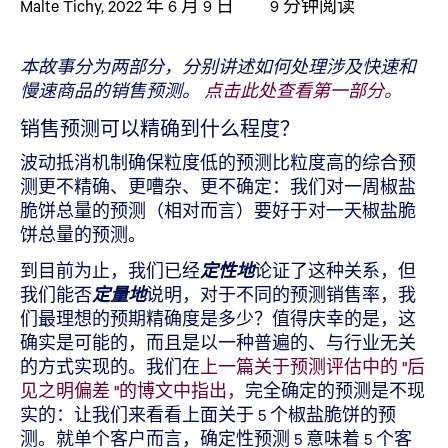
Malte Tichy
,
2022 年 6 月 9 日
9
分钟阅读
本故事分为两部分，分别讲述如何处理涉及快速和
慢速商品的销售预测。
点击此处查看第一部分。
销售预测可以精确到什么程度？
波动抵消机制确保粒度低的预测比粒度高的综合预
测更不精确、更嘈杂、更不确定：我们对一周椒盐
脆饼总量的预测（相对而言）要好于对一天椒盐脆
饼总量的预测。
到目前为止，我们已经
定性地
论证了这种关系，但
我们能否
定量地
说明，对于不同的预测销售率，我
们最理想的预期精确度是多少？值得庆幸的是，这
确实是可能的，而且是以一种普遍的、与行业无关
的方式实现的。我们在
上一篇关于预测评估中的 "后
见之明偏差 "的博文中指出，
完全确定的预测是不现
实的：让我们来看看上面关于 5 个椒盐脆饼的预
测。就单个客户而言，确定性预测 5 意味着 5 个客