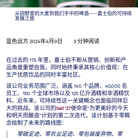
从田野里的大麦到我们手中的啤酒——嘉士伯的可持续
发展之旅
蓝色远方
2024年4月9日
3
分钟阅读
在过去的 175 年里，嘉士伯不断从营销、创新和产
品角度重塑自我，同时始终秉承其核心价值观：在
生产优质饮品的同时丰富社区。
该公司业务范围广泛，涵盖 140 个品牌、40,000 名
员工、150 个全球市场以及 125 亿升酒精和非酒精饮
料。近年来，可持续性这一关键概念也面临同样巨
大的挑战。该公司的
Sail '27
使命是“为更美好的今天
和明天而酿造”计划的第二次迭代，该计划基于零概
念绘制了未来的路线图：
零碳足迹、零农业足迹、零包装废弃物、零