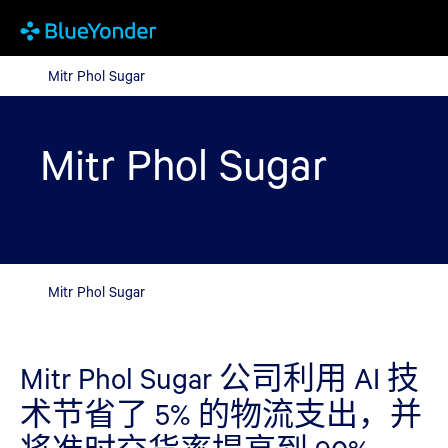
Mitr Phol Sugar
Mitr Phol Sugar
Mitr Phol Sugar
Mitr Phol Sugar
Mitr Phol Sugar 公司利用 AI 技
术节省了 5% 的物流支出，并