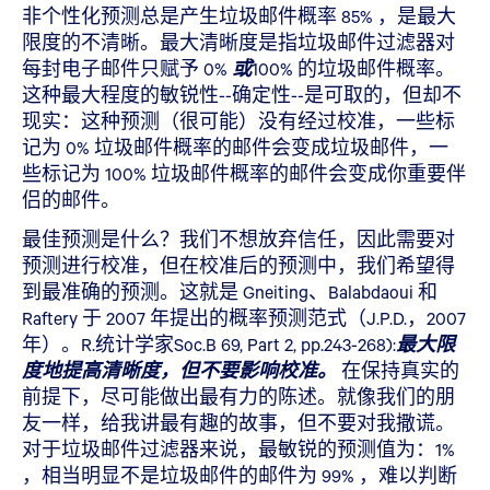
非个性化预测总是产生垃圾邮件概率 85% ，是最大
限度的不清晰。最大清晰度是指垃圾邮件过滤器对
每封电子邮件只赋予 0%
或
100% 的垃圾邮件概率。
这种最大程度的敏锐性--确定性--是可取的，但却不
现实：这种预测（很可能）没有经过校准，一些标
记为 0% 垃圾邮件概率的邮件会变成垃圾邮件，一
些标记为 100% 垃圾邮件概率的邮件会变成你重要伴
侣的邮件。
最佳预测是什么？我们不想放弃信任，因此需要对
预测进行校准，但在校准后的预测中，我们希望得
到最准确的预测。这就是 Gneiting、Balabdaoui 和
Raftery 于 2007 年提出的概率预测范式（J.P.D.，2007
年）。R.统计学家Soc.B 69, Part 2, pp.243-268):
最大限
度地提高清晰度，但不要影响校准。
在保持真实的
前提下，尽可能做出最有力的陈述。就像我们的朋
友一样，给我讲最有趣的故事，但不要对我撒谎。
对于垃圾邮件过滤器来说，最敏锐的预测值为：1%
，相当明显不是垃圾邮件的邮件为 99% ，难以判断