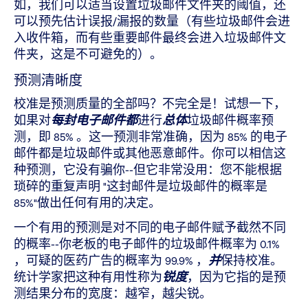
如，我们可以适当设置垃圾邮件文件夹的阈值，还
可以预先估计误报/漏报的数量（有些垃圾邮件会进
入收件箱，而有些重要邮件最终会进入垃圾邮件文
件夹，这是不可避免的）。
预测清晰度
校准是预测质量的全部吗？不完全是！试想一下，
如果对
每封电子邮件都
进行
总体
垃圾邮件概率预
测，即 85% 。这一预测非常准确，因为 85% 的电子
邮件都是垃圾邮件或其他恶意邮件。你可以相信这
种预测，它没有骗你--但它非常没用：您不能根据
琐碎的重复声明 "这封邮件是垃圾邮件的概率是
85%"做出任何有用的决定。
一个有用的预测是对不同的电子邮件赋予截然不同
的概率--你老板的电子邮件的垃圾邮件概率为 0.1%
，可疑的医药广告的概率为 99.9% ，
并
保持校准。
统计学家把这种有用性称为
锐度
，因为它指的是预
测结果分布的宽度：越窄，越尖锐。