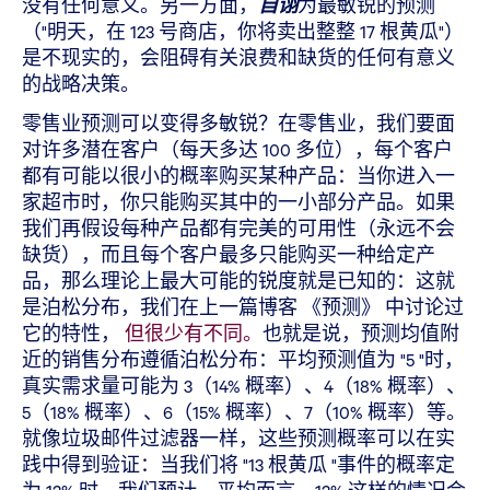
没有任何意义。另一方面，
自诩
为最敏锐的预测
（"明天，在 123 号商店，你将卖出整整 17 根黄瓜"）
是不现实的，会阻碍有关浪费和缺货的任何有意义
的战略决策。
零售业预测可以变得多敏锐？在零售业，我们要面
对许多潜在客户（每天多达 100 多位），每个客户
都有可能以很小的概率购买某种产品：当你进入一
家超市时，你只能购买其中的一小部分产品。如果
我们再假设每种产品都有完美的可用性（永远不会
缺货），而且每个客户最多只能购买一种给定产
品，那么理论上最大可能的锐度就是已知的：这就
是泊松分布，我们在上一篇博客 《预测》 中讨论过
它的特性，
但很少有不同。
也就是说，预测均值附
近的销售分布遵循泊松分布：平均预测值为 "5 "时，
真实需求量可能为 3（14% 概率）、4（18% 概率）、
5（18% 概率）、6（15% 概率）、7（10% 概率）等。
就像垃圾邮件过滤器一样，这些预测概率可以在实
践中得到验证：当我们将 "13 根黄瓜 "事件的概率定