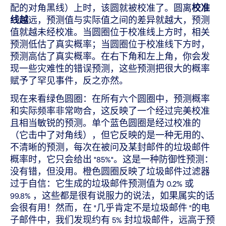
配的对角黑线）上时，该圆就被校准了。圆离
校准
线越
远，预测值与实际值之间的差异就越大，预测
值就越未经校准。当圆圈位于校准线上方时，相关
预测低估了真实概率；当圆圈位于校准线下方时，
预测高估了真实概率。在右下角和左上角，你会发
现一些灾难性的错误预测，这些预测把很大的概率
赋予了罕见事件，反之亦然。
现在来看绿色圆圈：在所有六个圆圈中，预测概率
和实际频率非常吻合，这反映了一个经过完美校准
且相当敏锐的预测。单个蓝色圆圈是经过校准的
（它击中了对角线），但它反映的是一种无用的、
不清晰的预测，每次在被问及某封邮件的垃圾邮件
概率时，它只会给出 "85%"。这是一种防御性预测：
没有错，但没用。橙色圆圈反映了垃圾邮件过滤器
过于自信：它生成的垃圾邮件预测值为 0.2% 或
99.8% ，这些都是很有说服力的说法，如果属实的话
会很有用！然而，在 "几乎肯定不是垃圾邮件 "的电
子邮件中，我们发现约有 5% 封垃圾邮件，远高于预