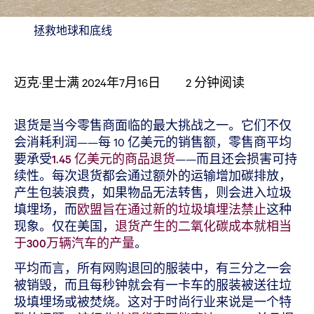
拯救地球和底线
迈克·里士满
2024年7月16日
2
分钟阅读
退货是当今零售商面临的最大挑战之一。它们不仅
会消耗利润——每 10 亿美元的销售额，零售商平均
要承受
1.45 亿美元的商品退货
——而且还会损害可持
续性。每次退货都会通过额外的运输增加碳排放，
产生包装浪费，如果物品无法转售，则会进入垃圾
填埋场，而
欧盟旨在通过新的垃圾填埋法禁止
这种
现象。仅在美国，
退货产生的二氧化碳成本就相当
于300万辆汽车的产量
。
平均而言，所有网购退回的服装中，有三分之一会
被销毁，而且每秒钟就会有一卡车的服装被送往垃
圾填埋场或被焚烧。这对于时尚行业来说是一个特