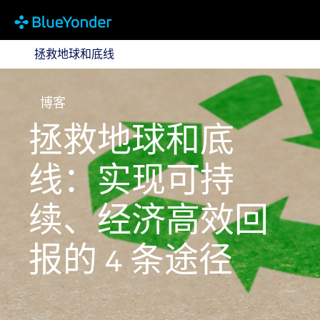
拯救地球和底线
拯救地球和底线
博客
拯救地球和底
线：实现可持
续、经济高效回
报的 4 条途径