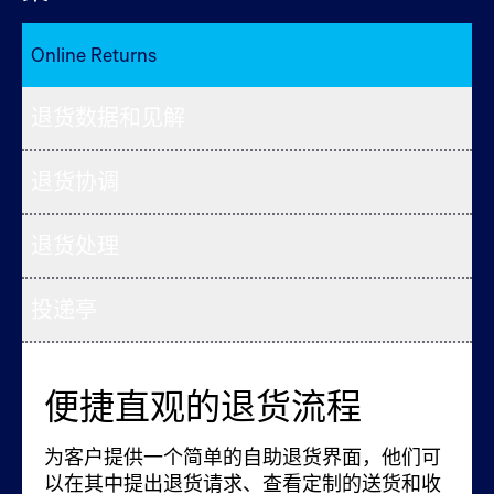
Online Returns
退货数据和见解
退货协调
退货处理
投递亭
便捷直观的退货流程
通过退货数据获取洞察力
消除损失、浪费和成本
为员工提供所需的指导
便捷的退货体验
为客户提供一个简单的自助退货界面，他们可
通过了解处理退货所需的资源、退货率高的
使用数字化的退货管理方法，根据重量、尺
为店员和仓库操作员提供数据驱动的分步指
为客户提供一个自助服务流程，使他们能够在
以在其中提出退货请求、查看定制的送货和收
SKU 以及预计会退货的库存，获得识别欺诈行
寸、原因代码、SKU、客户、物品价值和您的
导，以高效和一致地处理退货，从而减少处理
60 秒内扫描、装袋并投递退货，而无需与工作